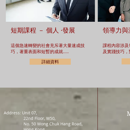
短期課程 － 個人 ·發展
領導力與
這個急速轉變的社會充斥著大量速成技
課程內容涉及
巧，著重表面和短暫的成就.....
及實踐技巧，對
詳細資料
Address: Unit 07,
22nd Floor, W50,
No. 50 Wong Chuk Hang Road,
Hong Kong