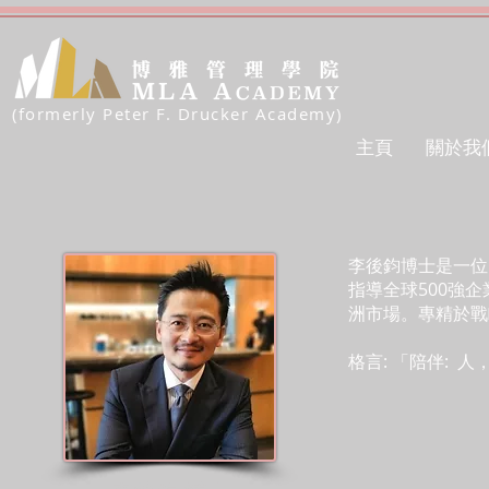
(formerly Peter F. Drucker Academy)
主頁
關於我
李後鈞博士是一位
指導全球500強
洲市場。專精於戰
格言: 「陪伴: 