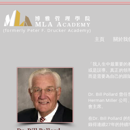
(formerly Peter F. Drucker Academy)
主頁
關於我
「我人生中最重要的
或是誤導。真正的領
而是需要為自己的跟
Dr. Bill Poll
Herman Miller 公司
會主席。
在Dr. Bill Pol
錄得連續27年的持續