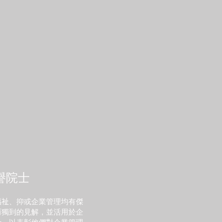
6) 領導變革
7) 目標管理與自我控制
8) 投資與併購策略
9) 八項基本管理技能
10) 發展力
譽院士
𧘲、抑或企業管理均有傑
而獨到的見解，並活用於企