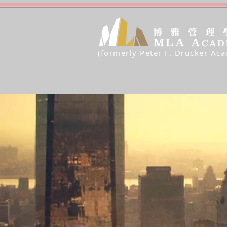
(formerly Peter F. Drucker Ac
Building a
Functioning
Society throu
Peter Drucker
Legacy of