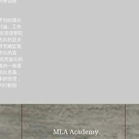
的學習經
界別的傑出
討論。工作
魯克管理學院
先向約瑟夫‧
研究總監致
作出的貢
魯克所提出的
維持一個運
活出意義，
本的管理，
的行動指
MLA Academy