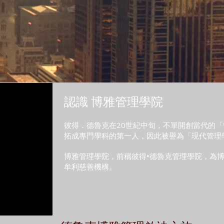
as a
認識
博雅管理
學院
彼得．德魯克在20世紀中旬，不單開創當代的
拓成專門學科的第一人，因此被譽為「現代管理
博雅管理學院，前稱彼得•德魯克管理學院，為
牟利慈善機構。
的由來和精髓