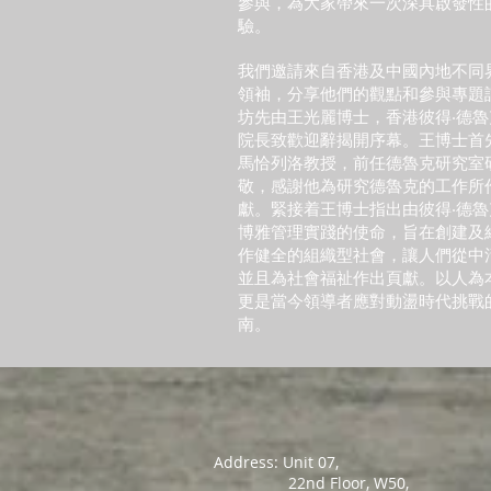
參與，為大家帶來一次深具啟發性
驗。
我們邀請來自香港及中國內地不同
領袖，分享他們的觀點和參與專題
坊先由王光麗博士，香港彼得‧德
院長致歡迎辭揭開序幕。王博士首
馬恰列洛教授，前任德魯克研究室
敬，感謝他為研究德魯克的工作所
獻。緊接着王博士指出由彼得‧德
博雅管理實踐的使命，旨在創建及
作健全的組織型社會，讓人們從中
並且為社會福祉作出頁獻。以人為
更是當今領導者應對動盪時代挑戰
南。
Address: Unit 07,
22nd Floor, W50,