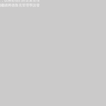
士，以表彰他們對企業管理
們繼續將德魯克管理學說發