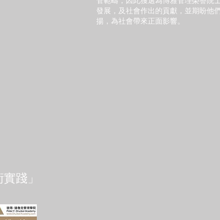
管範疇，因此獲選為
博雅管理
榮譽院
發展，及社會作出的貢獻，並期盼他
揚，為社會帶來正面影響。
術實踐」