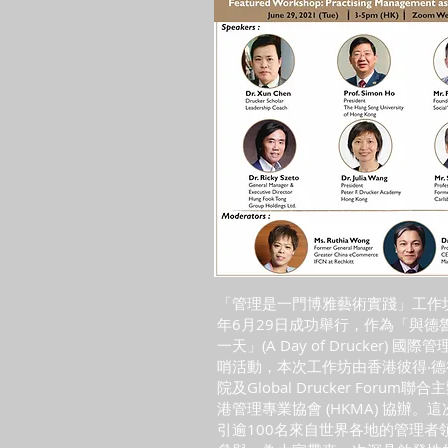
「管理是一門博雅藝術實踐」工作坊
年6月29日成功舉行，作為「與德
一天」(A Day of Drucker) 國
哨活動，本次工作坊由香港彼得‧
院及Global Drucker Forum
港管理專業協會 (HKMA) 協辦。
引逾100名來自世界各地的管理者