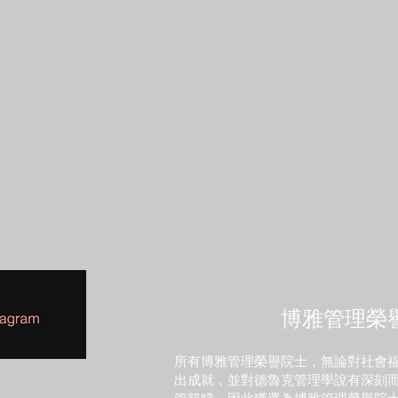
1) 卓有成效的管理者
2) 領導力與激勵
3) 創新企業家精神
4) 經理人與組織
5) 戰略思考
博雅管理
榮
所有
博雅管理
榮譽院士，無論對社會福
出成就，並對德魯克管理學說有深刻