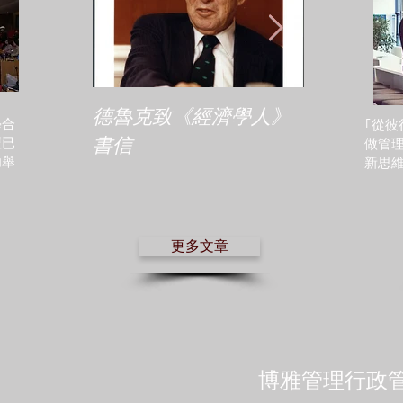
德魯克致《經濟學人》
《融會貫通
學合
｢從彼
書信
之路」對中
壇已
做管
功舉
新思維。
研究的啟示
更多文章
博雅管理行政