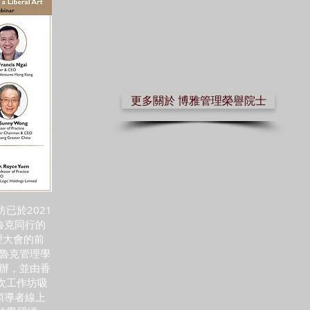
更多關於 博雅管理榮譽院士
已於2021
魯克同行的
際管理大會的前
德魯克管理學
聯合主辦，並由香
這次工作坊吸
領導者線上