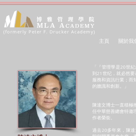
(formerly Peter F. Drucker Academy)
主頁
關於我
「『管理學是20世
到21世纪，就必然
服務和資訊行業；而
的膽識和創新。」
陳達文博士一直積極
任中華慈善總會特邀
作者榮銜。
過去20多年來，陳