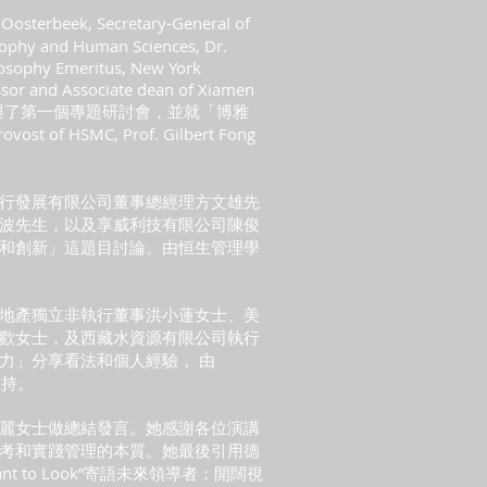
erbeek, Secretary-General of
osophy and Human Sciences, Dr.
ilosophy Emeritus, New York
essor and Associate dean of Xiamen
ollege 參與了第一個專題研討會，並就「博雅
f HSMC, Prof. Gilbert Fong
行發展有限公司董事總經理方文雄先
波先生，以及享威利技有限公司陳俊
和創新」這題目討論。由恒生管理學
地產獨立非執行董事洪小蓮女士、美
歡女士，及西藏水資源有限公司執行
力」分享看法和個人經驗， 由
主持。
麗女士做總結發言。她感謝各位演講
考和實踐管理的本質。她最後引用德
eant to Look”寄語未來領導者：開闊視