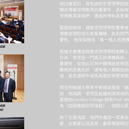
研討會當日，首先由恒生管理學院校
闡述博雅管理教育的重要性，及如何
管理教育讓我們「透過跨學科及更廣
緊接由彼得．德魯克管理學院董事會
博雅管理對現今商業機構、政府部門
要性。 他深深相信「每一個人也應
nce
然後大會播放德魯克管理學院創辦人
目為「管理是一門真正的博雅藝術」
重要性，並指出它與中國傳統哲學思
藝術的意義在於「讓每個人都能自由
值，並在過程中成長為更好和更有能
西交利物浦大學李平教授就發表「德
說，他強調「管理是超越知識領域的
最後由Gordon College 校長Prof.
為《從顯微鏡到望遠鏡》，他指出眾
nce
el
除了主題演講，我們亦邀請一眾來自
家、企業家以及高管，參與專題研討