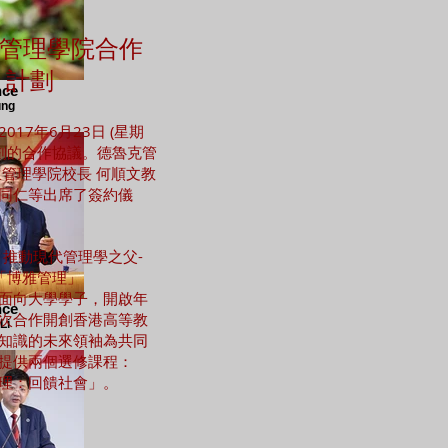
管理學院合作
」計劃
nce
ung
17年6月23日 (星期
計劃的合作協議。德魯克管
管理學院校長 何順文教
同仁等出席了簽約儀
，推動現代管理學之父-
）的「博雅管理」
rt) 教育面向大學學子，開啟年
nce
次合作開創香港高等教
Li
知識的未來領袖為共同
提供兩個選修課程：
理：回饋社會」。