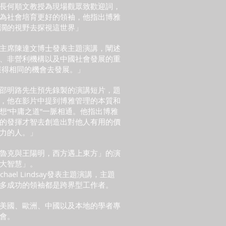
長何順文教授為現場觀眾致歡迎詞，
為社會培育更好的領袖，他指出博雅
濶的視野去探視這世界」
主席陳達文博士發表主題演講，闡述
、非營利機構以及中國社會發展的重
獲得相同的機會去發展。」
邵明路先生預先錄製的演講短片，題
，他在影片中提到博雅管理的本質和
想“中庸之道”一脈相通。他指出博雅
的發揮才智去創造出對他人有用的價
力的人。」
魯克與王陽明，西方遇上東方」的演
大智慧」。
 Michael Lindsay發表主題演講，主題
多成功的領袖都是跨界型工作者。
美國、歐洲、中國以及本地的學者專
會。