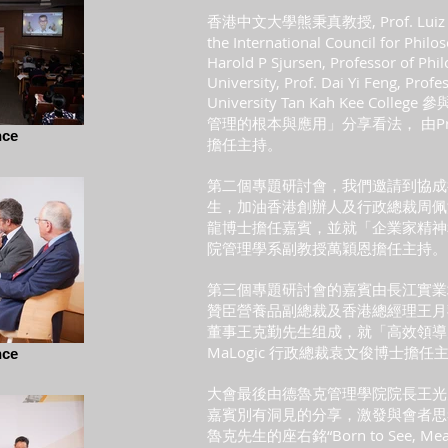
香港中文大學熊秉真教授, Prof. Luiz Oost
the International Council for Phil
Harold P Sjursen, Professor of Ph
University, Prof. Dai Yi Feng, Prof
University Tan Kah Kee C
管理的根本與應用」分享看法， 由Provost o
nce
擔任主持。
第二個專題研討會，我們邀請到協成
生，加油香港創辦人及行政總裁周佩
龍博士擔任嘉賓，並就「企業家精神
院管理學系副教授萬穎恩擔任主持。
第三個專題研討會的嘉賓由長江實業
贊臣營養品副總裁及香港總經理王月
董事王克勤先生组成，就「高效領導
MaLogic 行政總裁袁文俊博士擔任
nce
大會最後由德魯克管理學院院長王光
嘉賓別有洞見的分享，激發與會者思
魯克先生的座右銘“Born to See, M