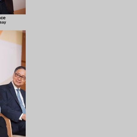
nce
dsay