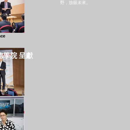
野，放眼未來。
nce
德學院 呈獻
nce
n