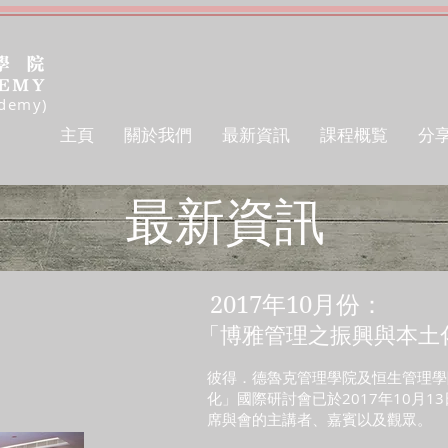
ademy)
主頁
關於我們
最新資訊
課程概覧
分
最新資訊
2017年10月份：
「博雅管理之振興與本土
彼得．德魯克管理學院及恒生管理學
化」國際研討會已於2017年10月
席與會的主講者、嘉賓以及觀眾。