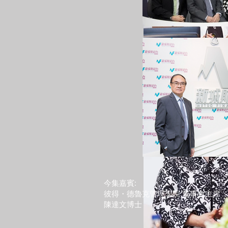
MLA Confere
Dr. Julia Wang
今集嘉賓:
彼得・德魯克管理學院 董事會主席
陳達文博士