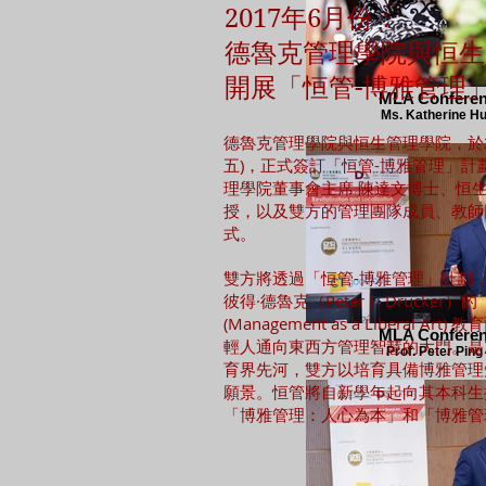
2017年6月份：
德魯克管理學院與恒生
開展「恒管-博雅管理
MLA Confere
Ms. Katherine H
德魯克管理學院與恒生管理學院，於20
五)，正式簽訂「恒管-博雅管理」
理學院董事會主席 陳達文博士、恒生
授，以及雙方的管理團隊成員、教師
式。
雙方將透過「恒管-博雅管理」計劃
彼得·德魯克（Peter F. Drucker
(Management as a Liberal A
MLA Confere
輕人通向東西方管理智慧的大門。是
Prof. Peter Ping 
育界先河，雙方以培育具備博雅管理
願景。恒管將自新學年起向其本科生
「博雅管理：人心為本」和「博雅管