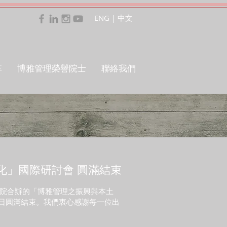
ENG
|
中文
享
博雅管理榮譽院士
聯絡我們
化」國際研討會 圓滿結束
院合辦的「博雅管理之振興與本土
13日圓滿結束。我們衷心感謝每一位出