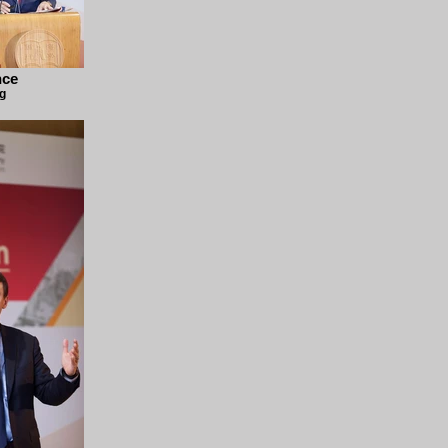
nce
ng