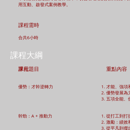
用互動、啟發式案例教學。
課程需時
合共6小時
課程大綱
單元
課程題目
重點內容
優勢：才幹逆轉力
才能、強項
優勢發展為
五項全能、
幹勁：A + 推動力
從打工到打
激勵：績效
從平凡到傑