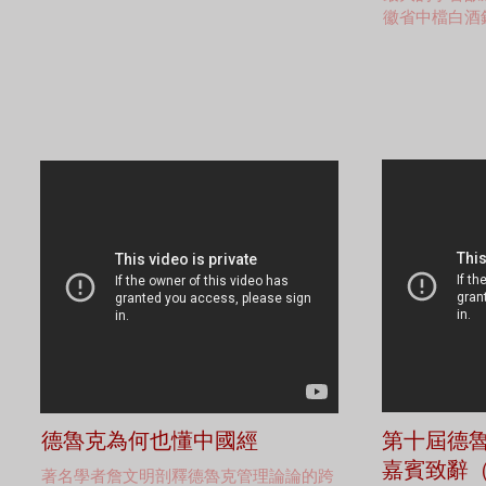
徽省中檔白酒
德魯克為何也懂中國經
第十屆德
嘉賓致辭
著名學者詹文明剖釋德魯克管理論論的跨