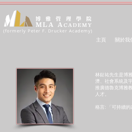
(formerly Peter F. Drucker Academy)
主頁
關於我
林鉦祐先生是博
濟、社會系統及
推廣德魯克博雅
人才。
格言: 「可持續