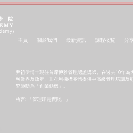
ademy)
主頁
關於我們
最新資訊
課程概覧
分
尹祖伊博士現任
首席博雅管理認證講師
。在過去10年為
融業界及政府、非牟利機構團體提供中高級管理培訓及
究範疇為「創業動機」。
格言: 「管理即是實踐。」