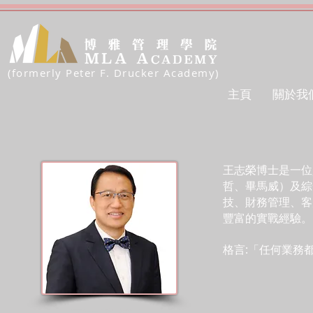
(formerly Peter F. Drucker Academy)
主頁
關於我
王志榮博士是一位
哲、畢馬威）及綜
技、財務管理、客
豐富的實戰經驗。
格言:「任何業務