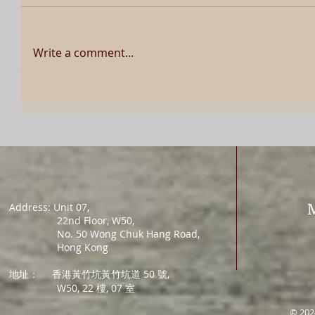
Write a comment...
Address: Unit 07,
22nd Floor, W50,
No. 50 Wong Chuk Hang Road,
Hong Kong
地址：
香港黃竹坑黃竹坑道 50 號,
W50, 22 樓, 07 室
© 202