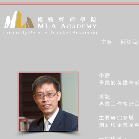
(formerly Peter F. Drucker Academy)
主頁
關於我
學歷：
畢業於英國華
經驗：
專業工作曾涉
主要研究領域
創新與企業家
研究學科：