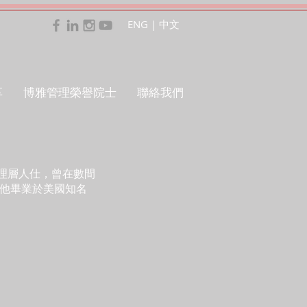
ENG
|
中文
享
博雅管理榮譽院士
聯絡我們
理層人仕，曾在數間
。他畢業於美國知名