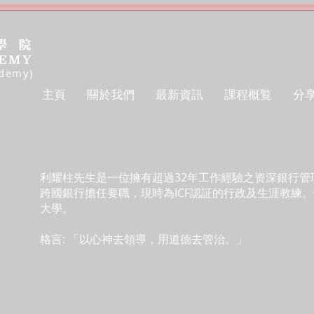
ademy)
主頁
關於我們
最新資訊
課程概覧
分
利耀柱先生是一位擁有超過32年工作經驗之资深銀行管
跨國銀行擔任要職，現時為ICF認証的行政及生涯教練
大學。
格言: 「以心神去領導，用道德去管治。」