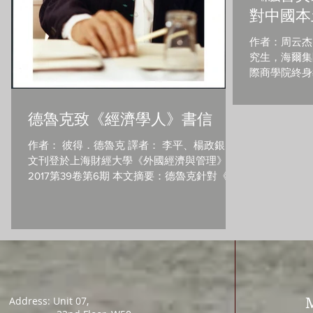
對中國本
作者：周云杰
究生，海爾集
際商學院終身
際商學院博士
上海財經大學
德魯克致《經濟學人》書信
第6期 國內
向、範式選擇等
作者： 彼得．德魯克 譯者： 李平、楊政銀 本
文刊登於上海財經大學《外國經濟與管理》
2017第39卷第6期 本文摘要：德魯克針對《經
濟學人》1994年10月1日的相關報導寫給《經濟
學人》編輯的一封信，乃全球首次公開披露；
本文展示了管理學大師彼得 •...
Address: Unit 07,