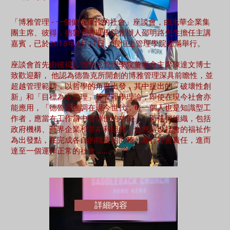
「博雅管理 - 一個健全運作的社會」座談會，由光華企業集
團主席、彼得．德魯克管理學院創辦人邵明路先生擔任主講
嘉賓，已於2018年3月21日，假恒生管理學院圓滿舉行。
座談會首先由彼得．德魯克管理學院董事會主席陳達文博士
致歡迎辭， 他認為德魯克所開創的博雅管理深具前瞻性，並
超越管理範疇，以哲學的角度出發，其中提出的「破壞性創
新」和「目標為本管理」等管理學理論，即使在現今社會亦
能應用，「德魯克強調在現今世代，每一個人也是知識型工
作者，應當在工作當中發揮他的功能」，而任何組織，包括
政府機構、商界企業和非牟利組織，也應當以社會的福祉作
為出發點，在完成各自的職責的同時，履行社會責任，進而
達至一個運作正常的社會 ......
詳細內容