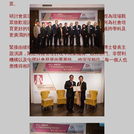
眾。
研討會當日，首先由恒生管理學院校長何順文教授為現場觀
眾致歡迎詞，闡述博雅管理教育的重要性，及如何為社會培
育更好的領袖，他指出博雅管理教育讓我們「透過跨學科及
更廣濶的視野去探視這世界。」
緊接由彼得．德魯克管理學院董事會主席陳達文博士發表主
題演講，闡述博雅管理對現今商業機構、政府部門、非營利
機構以及中國社會發展的重要性。 他深深相信「每一個人也
應獲得相同的機會去發展。
」......
詳細內容