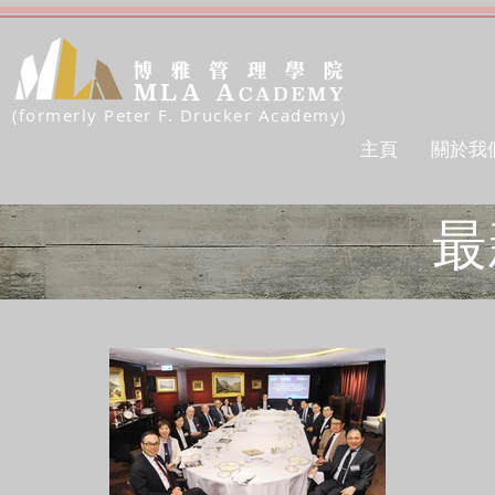
(formerly Peter F. Drucker Academy)
主頁
關於我
最