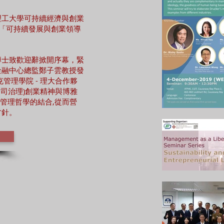
理工大學可持續經濟與創業
-「可持續發展與創業領導
博士致歡迎辭掀開序幕，緊
金融中心總監鄭子雲教授發
管理學院 - 理大合作夥
、公司治理)創業精神與博雅
管理哲學的結合,從而營
方針。